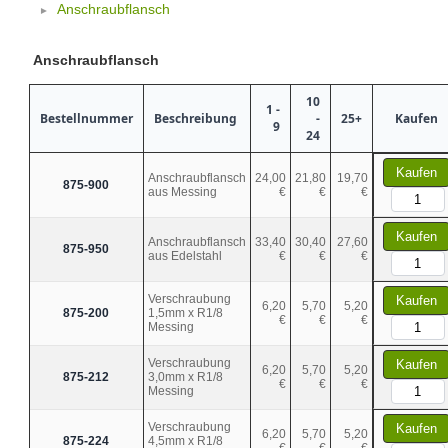
Anschraubflansch
Anschraubflansch
10
1 -
Bestellnummer
Beschreibung
-
25+
Kaufen
9
24
Kaufen
Anschraubflansch
24,00
21,80
19,70
875-900
aus Messing
€
€
€
Kaufen
Anschraubflansch
33,40
30,40
27,60
875-950
aus Edelstahl
€
€
€
Verschraubung
Kaufen
6,20
5,70
5,20
875-200
1,5mm x R1/8
€
€
€
Messing
Verschraubung
Kaufen
6,20
5,70
5,20
875-212
3,0mm x R1/8
€
€
€
Messing
Verschraubung
Kaufen
6,20
5,70
5,20
875-224
4,5mm x R1/8