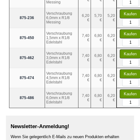
€
€
€
Messing
Verschraubung
Kaufen
6,20
5,70
5,20
875-236
6,0mm x R1/8
€
€
€
Messing
Verschraubung
Kaufen
7,40
6,80
6,20
875-450
1,5mm x R1/8
€
€
€
Edelstahl
Verschraubung
Kaufen
7,40
6,80
6,20
875-462
3,0mm x R1/8
€
€
€
Edelstahl
Verschraubung
Kaufen
7,40
6,80
6,20
875-474
4,5mm x R1/8
€
€
€
Edelstahl
Verschraubung
Kaufen
7,40
6,80
6,20
875-486
6,0mm x R1/8
€
€
€
Edelstahl
Newsletter-Anmeldung!
Wenn Sie gelegentlich E-Mails zu neuen Produkten erhalten