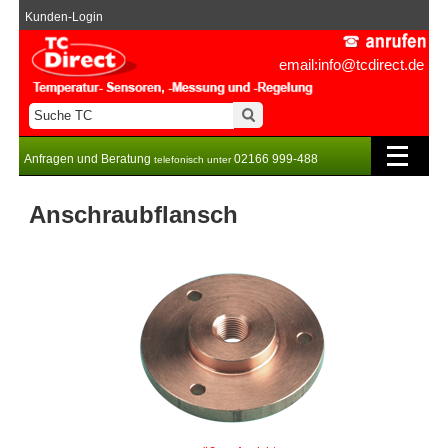
Kunden-Login
email:info@tcdirect.de
Anfragen und Beratung
02166 999-488
telefonisch unter
Anschraubflansch