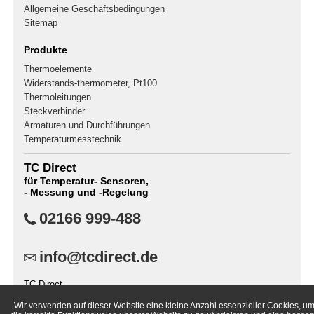
Allgemeine Geschäftsbedingungen
Sitemap
Produkte
Thermoelemente
Widerstands-thermometer, Pt100
Thermoleitungen
Steckverbinder
Armaturen und Durchführungen
Temperaturmesstechnik
TC Direct
für Temperatur- Sensoren,
- Messung und -Regelung
02166 999-488
info@tcdirect.de
TC Direct
Postfach 400141
Wir verwenden auf dieser Website eine kleine Anzahl essenzieller Cookies, u
41181 Mönchengladbach