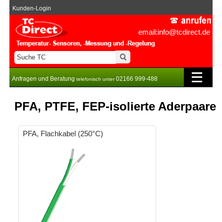
Kunden-Login
email:info@tcdirect.de
Anfragen und Beratung
02166 999-488
telefonisch unter
PFA, PTFE, FEP-isolierte Aderpaare
PFA, Flachkabel (250°C)