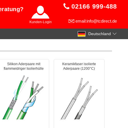
02166 999-488
eratung?
email:info@tcdirect.de
Kunden-Login
Deutschland
Silikon Aderpaare mit
Keramikfaser isolierte
flammwidriger Isolierhülle
Aderpaare (1200°C)