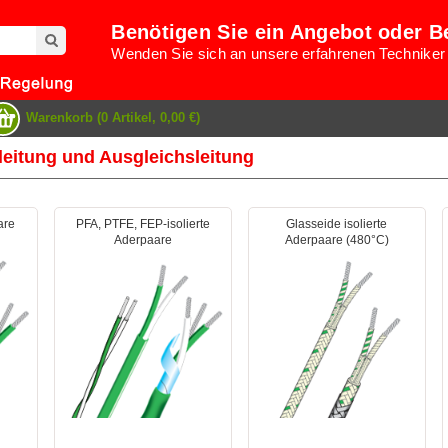
Benötigen Sie ein Angebot oder B
Wenden Sie sich an unsere erfahrenen Techniker
Warenkorb (0 Artikel, 0,00 €)
leitung und Ausgleichsleitung
are
PFA, PTFE, FEP-isolierte
Glasseide isolierte
Aderpaare
Aderpaare (480°C)