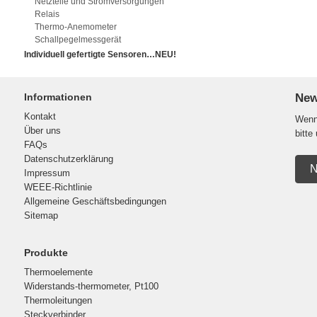
Netzteile und Stromversorgungen
Relais
Thermo-Anemometer
Schallpegelmessgerät
Individuell gefertigte Sensoren…NEU!
Informationen
New
Kontakt
Wenn 
Über uns
bitte
FAQs
Datenschutzerklärung
N
Impressum
WEEE-Richtlinie
Allgemeine Geschäftsbedingungen
Sitemap
Produkte
Thermoelemente
Widerstands-thermometer, Pt100
Thermoleitungen
Steckverbinder