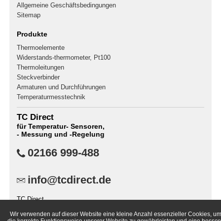
Allgemeine Geschäftsbedingungen
Sitemap
Produkte
Thermoelemente
Widerstands-thermometer, Pt100
Thermoleitungen
Steckverbinder
Armaturen und Durchführungen
Temperaturmesstechnik
TC Direct
für Temperatur- Sensoren,
- Messung und -Regelung
02166 999-488
info@tcdirect.de
TC Direct
Postfach 400141
Wir verwenden auf dieser Website eine kleine Anzahl essenzieller Cookies, u
41181 Mönchengladbach