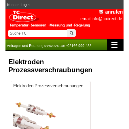
Kunden-Login
email:info@tcdirect.de
Anfragen und Beratung
02166 999-488
telefonisch unter
Elektroden
Prozessverschraubungen
Elektroden Prozessverschraubungen