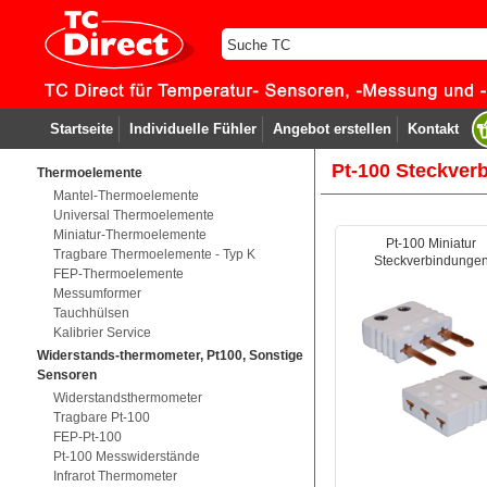
Startseite
Individuelle Fühler
Angebot erstellen
Kontakt
Pt-100 Steckver
Thermoelemente
Mantel-Thermoelemente
Universal Thermoelemente
Miniatur-Thermoelemente
Pt-100 Miniatur
Tragbare Thermoelemente - Typ K
Steckverbindunge
FEP-Thermoelemente
Messumformer
Tauchhülsen
Kalibrier Service
Widerstands-thermometer, Pt100, Sonstige
Sensoren
Widerstandsthermometer
Tragbare Pt-100
FEP-Pt-100
Pt-100 Messwiderstände
Infrarot Thermometer