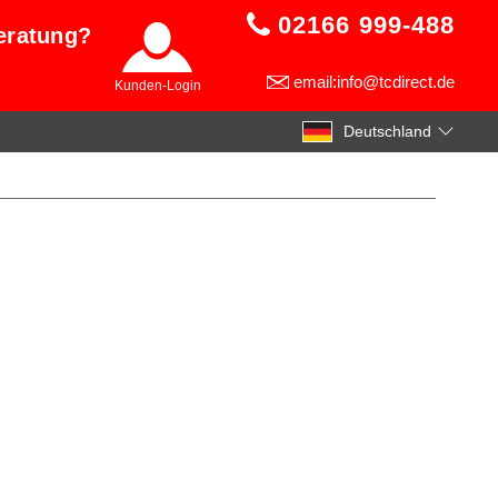
02166 999-488
eratung?
email:info@tcdirect.de
Kunden-Login
Deutschland