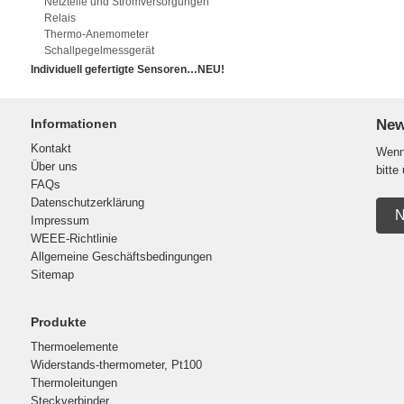
Netzteile und Stromversorgungen
Relais
Thermo-Anemometer
Schallpegelmessgerät
Individuell gefertigte Sensoren…NEU!
Informationen
New
Kontakt
Wenn 
Über uns
bitte
FAQs
Datenschutzerklärung
N
Impressum
WEEE-Richtlinie
Allgemeine Geschäftsbedingungen
Sitemap
Produkte
Thermoelemente
Widerstands-thermometer, Pt100
Thermoleitungen
Steckverbinder