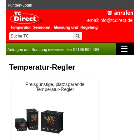
Kunden-Login
email:info@tcdirect.de
Anfragen und Beratung
02166 999-488
telefonisch unter
Temperatur-Regler
Preisgünstige, platzsparende
Temperatur-Regler