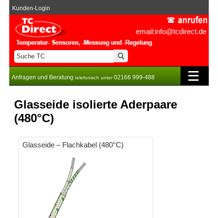
Kunden-Login
email:info@tcdirect.de
Anfragen und Beratung
02166 999-488
telefonisch unter
Glasseide isolierte Aderpaare
(480°C)
Glasseide – Flachkabel (480°C)