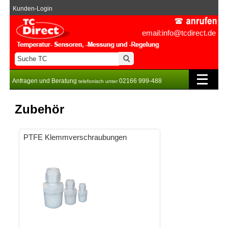
Kunden-Login
email:info@tcdirect.de
Anfragen und Beratung
02166 999-488
telefonisch unter
Zubehör
PTFE Klemmverschraubungen