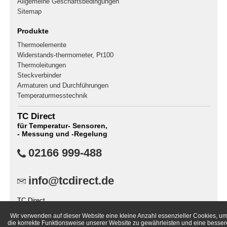
Allgemeine Geschäftsbedingungen
Sitemap
Produkte
Thermoelemente
Widerstands-thermometer, Pt100
Thermoleitungen
Steckverbinder
Armaturen und Durchführungen
Temperaturmesstechnik
TC Direct
für Temperatur- Sensoren,
- Messung und -Regelung
02166 999-488
info@tcdirect.de
TC Direct
Postfach 400141
Wir verwenden auf dieser Website eine kleine Anzahl essenzieller Cookies, u
41181 Mönchengladbach
die korrekte Funktionsweise unserer Website zu gewährleisten und eine besser