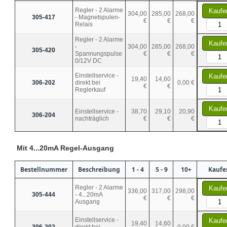
Regler - 2 Alarme
Kaufe
304,00
285,00
268,00
305-417
- Magnetspulen-
€
€
€
Relais
Regler - 2 Alarme
Kaufe
-
304,00
285,00
268,00
305-420
Spannungspulse
€
€
€
0/12V DC
Einstellservice -
Kaufe
19,40
14,60
306-202
direkt bei
0,00 €
€
€
Reglerkauf
Kaufe
Einstellservice -
38,70
29,10
20,90
306-204
nachträglich
€
€
€
Mit 4...20mA Regel-Ausgang
Bestellnummer
Beschreibung
1 - 4
5 - 9
10+
Kaufe
Regler - 2 Alarme
Kaufe
336,00
317,00
298,00
305-444
- 4...20mA
€
€
€
Ausgang
Einstellservice -
Kaufe
19,40
14,60