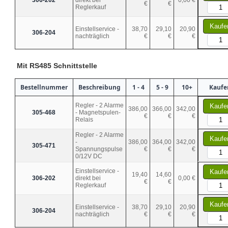
306-202
direkt bei
0,00 €
€
€
Reglerkauf
Kaufe
Einstellservice -
38,70
29,10
20,90
306-204
nachträglich
€
€
€
Mit RS485 Schnittstelle
Bestellnummer
Beschreibung
1 - 4
5 - 9
10+
Kaufe
Regler - 2 Alarme
Kaufe
386,00
366,00
342,00
305-468
- Magnetspulen-
€
€
€
Relais
Regler - 2 Alarme
Kaufe
-
386,00
364,00
342,00
305-471
Spannungspulse
€
€
€
0/12V DC
Einstellservice -
Kaufe
19,40
14,60
306-202
direkt bei
0,00 €
€
€
Reglerkauf
Kaufe
Einstellservice -
38,70
29,10
20,90
306-204
nachträglich
€
€
€