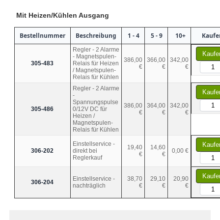
Mit Heizen/Kühlen Ausgang
Bestellnummer
Beschreibung
1 - 4
5 - 9
10+
Kaufe
Regler - 2 Alarme
Kaufe
- Magnetspulen-
386,00
366,00
342,00
305-483
Relais für Heizen
€
€
€
/ Magnetspulen-
Relais für Kühlen
Regler - 2 Alarme
Kaufe
-
Spannungspulse
386,00
364,00
342,00
305-486
0/12V DC für
€
€
€
Heizen /
Magnetspulen-
Relais für Kühlen
Einstellservice -
Kaufe
19,40
14,60
306-202
direkt bei
0,00 €
€
€
Reglerkauf
Kaufe
Einstellservice -
38,70
29,10
20,90
306-204
nachträglich
€
€
€