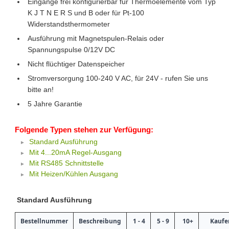
Eingänge frei konfigurierbar für Thermoelemente vom Typ
K J T N E R S und B oder für Pt-100
Widerstandsthermometer
Ausführung mit Magnetspulen-Relais oder
Spannungspulse 0/12V DC
Nicht flüchtiger Datenspeicher
Stromversorgung 100-240 V AC, für 24V - rufen Sie uns
bitte an!
5 Jahre Garantie
Folgende Typen stehen zur Verfügung:
Standard Ausführung
Mit 4...20mA Regel-Ausgang
Mit RS485 Schnittstelle
Mit Heizen/Kühlen Ausgang
Standard Ausführung
Bestellnummer
Beschreibung
1 - 4
5 - 9
10+
Kaufe